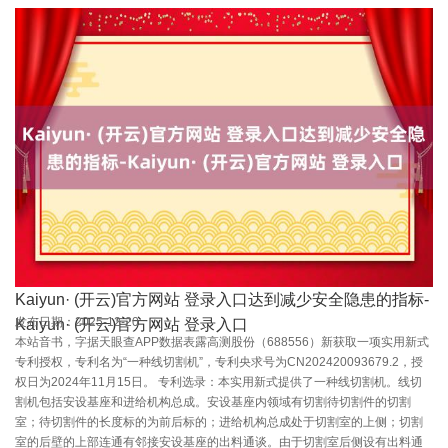
Kaiyun· (开云)官方网站 登录入口达到减少安全隐患的指标-
发布日期：2025-12-20
Kaiyun· (开云)官方网站 登录入口
本站音书，字据天眼查APP数据表露高测股份（688556）新获取一项实用新式
专利授权，专利名为“一种线切割机”，专利央求号为CN202420093679.2，授
权日为2024年11月15日。 专利选录：本实用新式提供了一种线切割机。线切
割机包括安设基座和进给机构总成。安设基座内领域有切割待切割件的切割
室；待切割件的长度标的为前后标的；进给机构总成处于切割室的上侧；切割
室的后壁的上部连通有邻接安设基座的出料通谈。由于切割室后侧设有出料通