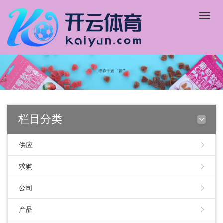
Toggle
naviga
栏目分类
供应
求购
公司
产品