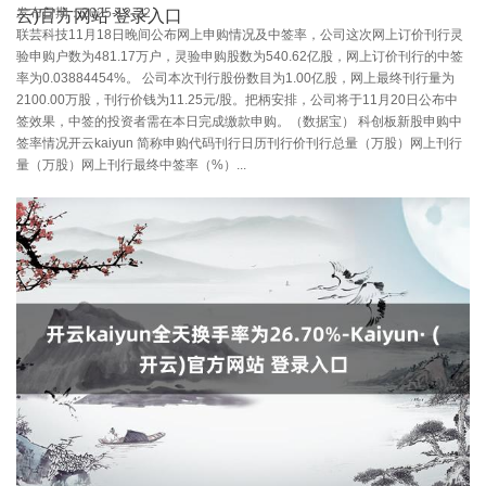
发布日期：2025-12-22
云)官方网站 登录入口
联芸科技11月18日晚间公布网上申购情况及中签率，公司这次网上订价刊行灵
验申购户数为481.17万户，灵验申购股数为540.62亿股，网上订价刊行的中签
率为0.03884454%。 公司本次刊行股份数目为1.00亿股，网上最终刊行量为
2100.00万股，刊行价钱为11.25元/股。把柄安排，公司将于11月20日公布中
签效果，中签的投资者需在本日完成缴款申购。（数据宝） 科创板新股申购中
签率情况开云kaiyun 简称申购代码刊行日历刊行价刊行总量（万股）网上刊行
量（万股）网上刊行最终中签率（%）...