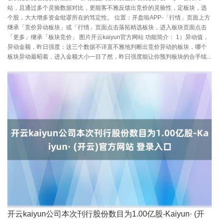
站，且通过多个灵验数据对比，更能客不雅反馈出竞价的灵验性，定板块，选
个股，大大增多资金纰谬所在的笃定性。 位置：开盘啦APP-「行情」页面上方
继承「竞价异动板块」或「行情」页面点击落拓精选板块，进入板块页面点击
「更多」继承「板块竞价」 图片开云kaiyun官方网站 功能简介： 1）异动值，
异动金额，昨日强度：这三个数据不详直不雅地判断出竞价异动的板块，哪个
板块异动最昭着，进入金额大小一目了然，昨日强度能让你预判板块的合手续...
开云kaiyun公司本次刊行股份数目为1.00亿股-Kaiyun· (开