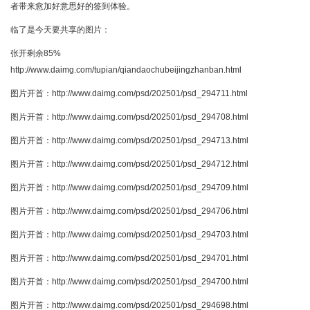
者带来愈加好意思好的签到体验。
临了是今天要共享的图片：
张开剩余85%
http://www.daimg.com/tupian/qiandaochubeijingzhanban.html
图片开首：http://www.daimg.com/psd/202501/psd_294711.html
图片开首：http://www.daimg.com/psd/202501/psd_294708.html
图片开首：http://www.daimg.com/psd/202501/psd_294713.html
图片开首：http://www.daimg.com/psd/202501/psd_294712.html
图片开首：http://www.daimg.com/psd/202501/psd_294709.html
图片开首：http://www.daimg.com/psd/202501/psd_294706.html
图片开首：http://www.daimg.com/psd/202501/psd_294703.html
图片开首：http://www.daimg.com/psd/202501/psd_294701.html
图片开首：http://www.daimg.com/psd/202501/psd_294700.html
图片开首：http://www.daimg.com/psd/202501/psd_294698.html