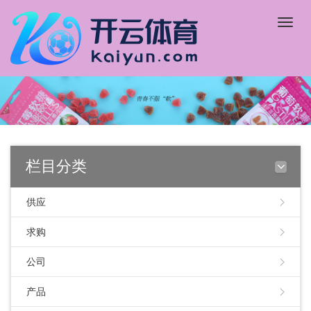
Toggle
naviga
栏目分类
供应
求购
公司
产品