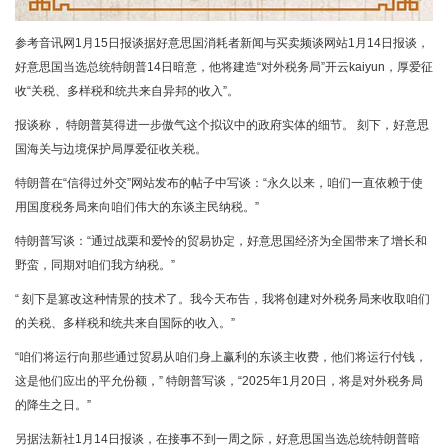
参考音讯网1月15日报谈据好意思国消耗者新闻与买卖频谈网站1月14日报谈，
好意思国当选总统特朗普14日暗意，他将建造“对外税务局”开云kaiyun，厚爱征
收“关税、多样税和统共来自异邦的收入”。
报谈称， 特朗普莫得进一步傲气这个拟议中的政府实体的细节。 刻下，好意思
国海关与边境保护局厚爱征收关税。
特朗普在“信得过外交”网站发布的帖子中写谈：“永久以来，咱们一直依赖于使
用国度税务局来向咱们伟大的东谈主民纳税。”
特朗普写谈：“通过战栗和爱怜的贸易协定，好意思国经济为全国带来了增长和
野蛮，同期对咱们我方纳税。”
“ 刻下是篡改这种情景的技术了。我今天布告，我将创建对外税务局来收取咱们
的关税、多样税和统共来自国际的收入。”
“咱们将运行向那些通过贸易从咱们身上赢利的东谈主收费，他们将运行付钱，
这是他们应出的平允份额，” 特朗普写谈，“2025年1月20日，将是对外税务局
的降生之日。”
另据法新社1月14日报谈，在接事不到一周之际，好意思国当选总统特朗普暗