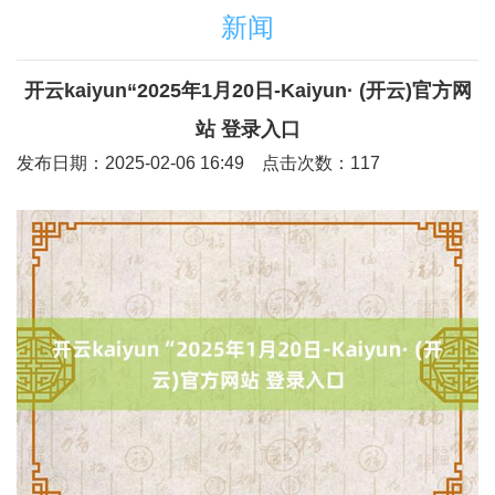
官方网站 登录入口
新闻
开云kaiyun“2025年1月20日-Kaiyun· (开云)官方网
站 登录入口
发布日期：2025-02-06 16:49 点击次数：117