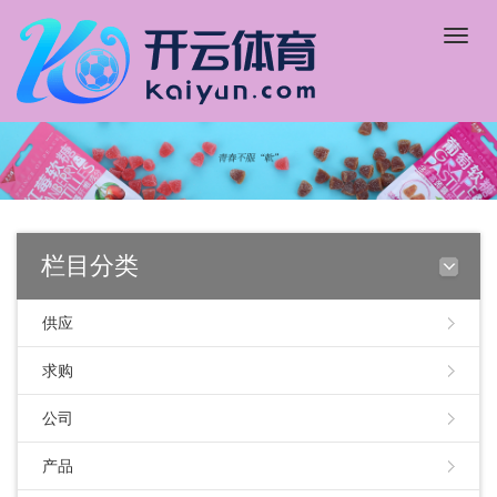
Toggle
naviga
栏目分类
供应
求购
公司
产品