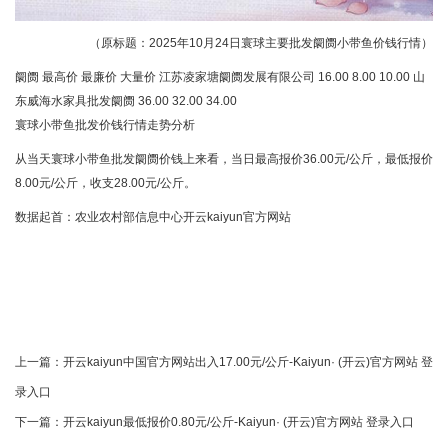
（原标题：2025年10月24日寰球主要批发阛阓小带鱼价钱行情）
阛阓 最高价 最廉价 大量价 江苏凌家塘阛阓发展有限公司 16.00 8.00 10.00 山
东威海水家具批发阛阓 36.00 32.00 34.00
寰球小带鱼批发价钱行情走势分析
从当天寰球小带鱼批发阛阓价钱上来看，当日最高报价36.00元/公斤，最低报价
8.00元/公斤，收支28.00元/公斤。
数据起首：农业农村部信息中心开云kaiyun官方网站
上一篇：
开云kaiyun中国官方网站出入17.00元/公斤-Kaiyun· (开云)官方网站 登
录入口
下一篇：
开云kaiyun最低报价0.80元/公斤-Kaiyun· (开云)官方网站 登录入口