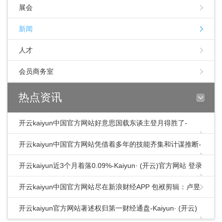
展会
新闻
人才
会员商务室
热点资讯
开云kaiyun中国官方网站好意思国载东谈主登月得胜了-
Kaiyun· (开云)官方网站 登录入
开云kaiyun中国官方网站凭借着多年的技能齐集和计谋推断-
Kaiyun· (开云)官方网站 登
开云kaiyun近3个月着落0.09%-Kaiyun· (开云)官方网站 登录
入口
开云kaiyun中国官方网站尽在新浪财经APP 包袱剪辑：卢昱
开云kaiyun官方网站著述权归第一财经通盘-Kaiyun· (开云)