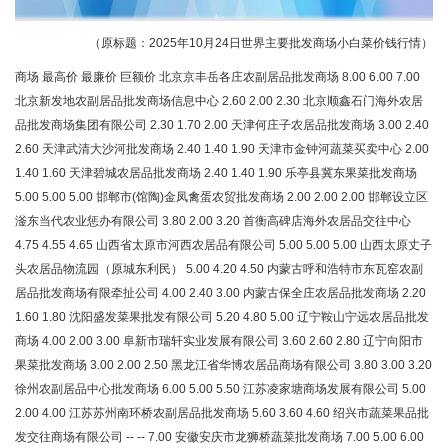
（原标题：2025年10月24日世界主要批发商场小白菜价钱行情）
商场 最高价 最廉价 巨额价 北京京丰岳各庄农副居品批发商场 8.00 6.00 7.00
北京新发地农副居品批发商场信息中心 2.60 2.00 2.30 北京顺鑫石门海外农居
品批发商场集团有限公司 2.30 1.70 2.00 天津何庄子农居品批发商场 3.00 2.40
2.60 天津武清大沙河批发商场 2.40 1.40 1.90 天津市金钟河蔬菜买卖中心 2.00
1.40 1.60 天津碧城农居品批发商场 2.40 1.40 1.90 乐亭县冀东果菜批发商场
5.00 5.00 5.00 邯郸市(馆陶)金凤禽蛋农贸批发商场 2.00 2.00 2.00 邯郸设立区
滏东当代农业惩办有限公司 3.80 2.00 3.20 首衡高碑店海外农居品交往中心
4.75 4.55 4.65 山西省太原市河西农居品有限公司 5.00 5.00 5.00 山西太原丈子
头农居品物流园（原城东利民） 5.00 4.20 4.50 内蒙古呼和浩特市东瓦窑农副
居品批发商场有限牵扯公司 4.00 2.40 3.00 内蒙古保全庄农居品批发商场 2.20
1.60 1.80 沈阳盛发菜果批发有限公司 5.20 4.80 5.00 辽宁鞍山宁远农居品批发
商场 4.00 2.00 3.00 阜新市瑞轩实业发展有限公司 3.60 2.60 2.80 辽宁向阳市
果菜批发商场 3.00 2.00 2.50 黑龙江省华博农居品商场有限公司 3.80 3.00 3.20
徐州农副居品中心批发商场 6.00 5.00 5.50 江苏凌家塘商场发展有限公司 5.00
2.00 4.00 江苏苏州南环桥农副居品批发商场 5.60 3.60 4.60 绍兴市蔬菜果品批
发交往商场有限公司 -- -- 7.00 安徽安庆市龙狮桥蔬菜批发商场 7.00 5.00 6.00