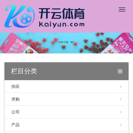
Toggle
naviga
栏目分类
供应
求购
公司
产品