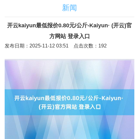
官方网站 登录入口
新闻
开云kaiyun最低报价0.80元/公斤-Kaiyun· (开云)官
方网站 登录入口
发布日期：2025-11-12 03:51 点击次数：192