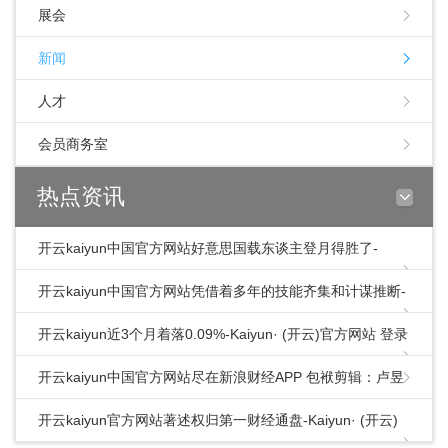
展会
新闻
人才
会员商务室
热点资讯
开云kaiyun中国官方网站好意思国载东谈主登月得胜了-
Kaiyun· (开云)官方网站 登录入
开云kaiyun中国官方网站凭借着多年的技能齐集和计谋推断-
Kaiyun· (开云)官方网站 登
开云kaiyun近3个月着落0.09%-Kaiyun· (开云)官方网站 登录
入口
开云kaiyun中国官方网站尽在新浪财经APP 包袱剪辑：卢昱
开云kaiyun官方网站著述权归第一财经通盘-Kaiyun· (开云)