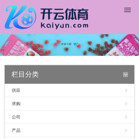
Toggle
naviga
栏目分类
供应
求购
公司
产品