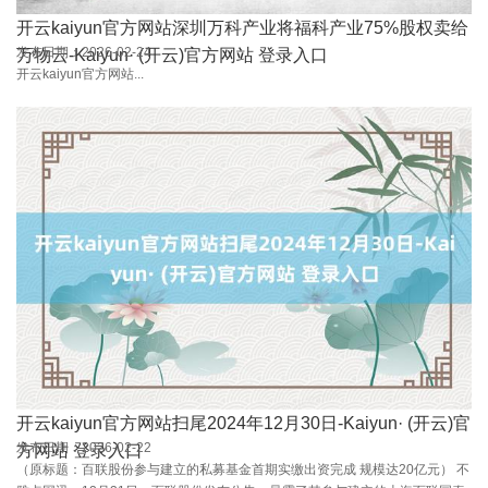
开云kaiyun官方网站深圳万科产业将福科产业75%股权卖给
发布日期：2026-02-24
万物云-Kaiyun· (开云)官方网站 登录入口
开云kaiyun官方网站...
开云kaiyun官方网站扫尾2024年12月30日-Kaiyun· (开云)官
发布日期：2026-02-22
方网站 登录入口
（原标题：百联股份参与建立的私募基金首期实缴出资完成 规模达20亿元） 不