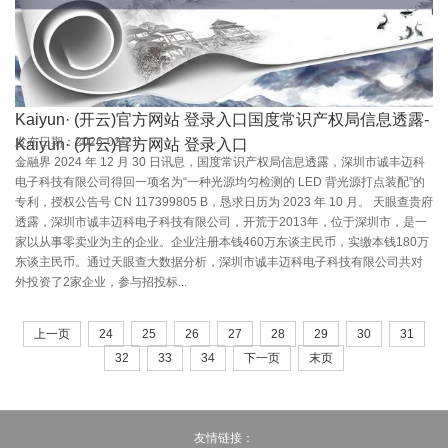
Kaiyun· (开云)官方网站 登录入口国度常识产权局信息透露-
发布日期：2026-02-21
Kaiyun· (开云)官方网站 登录入口
金融界 2024 年 12 月 30 日讯息，国度常识产权局信息透露，深圳市诚丰迈科
电子科技有限公司得回一项名为“一种光源均匀检测的 LED 背光源打点装配”的
专利，授权公告号 CN 117399805 B，恳求日历为 2023 年 10 月。 天眼查贵府
透露，深圳市诚丰迈科电子科技有限公司，开荒于2013年，位于深圳市，是一
家以从事零卖业为主的企业。企业注册本钱460万东谈主民币，实缴本钱180万
东谈主民币。通过天眼查大数据分析，深圳市诚丰迈科电子科技有限公司共对
外投资了2家企业，参与招投标...
上一页
24
25
26
27
28
29
30
31
32
33
34
下一页
末页
友情链接：