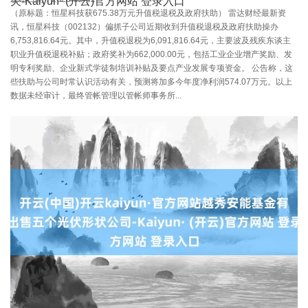
关-Kaiyun· (开云)官方网站 登录入口
（原标题：恒星科技获675.38万元升值税退税及政府扶助） 雷达财经最新资
讯，恒星科技（002132）偏抓子公司近期收到升值税退税及政府扶助操办
6,753,816.64元。其中，升值税退税为6,091,816.64元，主要波及残疾东谈主
职业升值税退税补贴；政府奖补为662,000.00元，包括工业企业增产奖励、发
明专利奖励、企业新式学徒制培训补贴及要点产业发展专项资金。 公告称，这
些扶助与公司时常认识活动有关，预测将加多今年度净利润574.07万元。以上
数据未经审计，最终管帐管理以管帐师事务所...