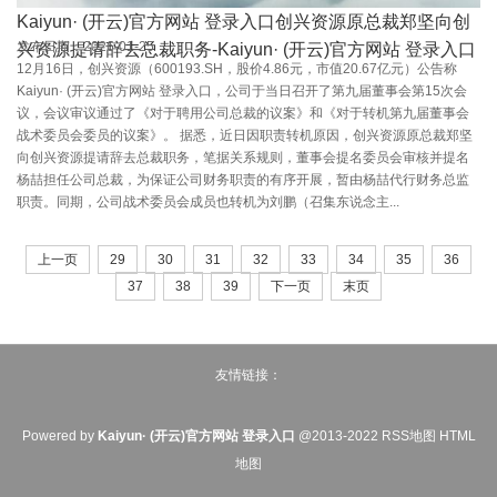
Kaiyun· (开云)官方网站 登录入口创兴资源原总裁郑坚向创
发布日期：2026-01-25
兴资源提请辞去总裁职务-Kaiyun· (开云)官方网站 登录入口
12月16日，创兴资源（600193.SH，股价4.86元，市值20.67亿元）公告称
Kaiyun· (开云)官方网站 登录入口，公司于当日召开了第九届董事会第15次会
议，会议审议通过了《对于聘用公司总裁的议案》和《对于转机第九届董事会
战术委员会委员的议案》。 据悉，近日因职责转机原因，创兴资源原总裁郑坚
向创兴资源提请辞去总裁职务，笔据关系规则，董事会提名委员会审核并提名
杨喆担任公司总裁，为保证公司财务职责的有序开展，暂由杨喆代行财务总监
职责。同期，公司战术委员会成员也转机为刘鹏（召集东说念主...
上一页
29
30
31
32
33
34
35
36
37
38
39
下一页
末页
友情链接：
Powered by
Kaiyun· (开云)官方网站 登录入口
@2013-2022
RSS地图
HTML
地图