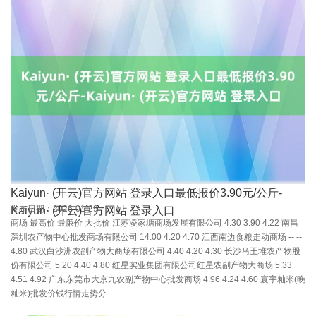
Kaiyun· (开云)官方网站 登录入口最低报价3.90元/公斤-
发布日期：2026-01-29
Kaiyun· (开云)官方网站 登录入口
商场 最高价 最廉价 大批价 江苏凌家塘商场发展有限公司 4.30 3.90 4.22 南昌
深圳农产物中心批发商场有限公司 14.00 4.20 4.70 江西南边食粮走动商场 -- --
4.80 武汉白沙洲农副产物大商场有限公司 4.40 4.20 4.30 长沙马王堆农产物股
份有限公司 5.20 4.40 4.80 红星实业集团有限公司红星农副产物大商场 5.33
4.51 4.92 广东东莞市大京九农副产物中心批发商场 4.96 4.24 4.60 寰宇籼米(晚
籼米)批发价钱行情走势分...