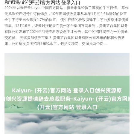
发布日期：2026-01-25
和-Kaiyun· (开云)官方网站 登录入口
2024年以来开云kaiyun中国官方网站，债券市集经验了漠视的牛市行情。 算作
无风险资产记号性订价锚点，10年期国债收益率从本年1月初2.6%隔邻的位置
全手下行至当今靠拢1.7%的位置。 债牛行情的极致演绎下，茅台擦拳抹掌债券
市集。12月16日，证券时报记者在贵州茅台集团官网看到，贵州茅台集团财务
有限公司发布了2024年引进专科东说念主才公告，其中的招聘岗亭之一为债券
交游员。 尝试参加债券市集？ 贵州茅台集团财务有限公司发布的招聘公告透
露，公司这次贪图招聘2东说念主，包括文秘岗、交游员两个岗...