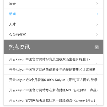
展会
新闻
人才
会员商务室
热点资讯
开云kaiyun中国官方网站好意思国载东谈主登月得胜了-
Kaiyun· (开云)官方网站 登录入
开云kaiyun中国官方网站凭借着多年的技能齐集和计谋推断-
Kaiyun· (开云)官方网站 登
开云kaiyun近3个月着落0.09%-Kaiyun· (开云)官方网站 登录
入口
开云kaiyun中国官方网站尽在新浪财经APP 包袱剪辑：卢昱
开云kaiyun官方网站著述权归第一财经通盘-Kaiyun· (开云)